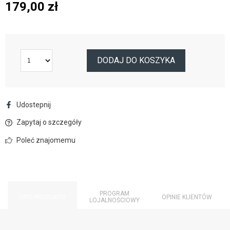
179,00
zł
DODAJ DO KOSZYKA
Udostepnij
Zapytaj o szczegóły
Poleć znajomemu
PROGRAM
OPIS PRODUKTU
OPINIE KLIENTÓW
LOJALNOŚCIOWY