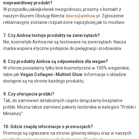
nieprawidłowy produkt?
W przypadku jakiejkolwiek niezgodności, prosimy o kontakt z
naszym Biurem Obsługi Klienta:
biuro@ainhoa.pl
. Zgłoszenie
reklamacyjne zostanie rozpatrzone najszybciej jak to możliwe.
7. Czy Ainhoa testuje produkty na zwierzętach?
Nie, kosmetyki Ainhoa nie są testowane na zwierzętach. Nasza
marka wspiera etyczne podejście do pielęgnacji i środowiska.
8. Czy produkty Ainhoa są odpowiednie dla wegan?
W ofercie posiadamy tylko linie kosmetyczne w 100% wegańskie,
takie jak
Vegan Collagen
i
Multivit Glow
. Informacje o składzie
dostępne są na stronie każdego produktu.
9. Czy oferujecie próbki?
Tak, do zamówień detalicznych często dołączamy bezpłatne
próbki. Można także zamówić pakiety testerskie w kategorii "Próbki i
Miniatury".
10. Gdzie znajdę informacje o promocjach?
Promocje są ogłaszane na stronie głównej sklepu oraz w naszych