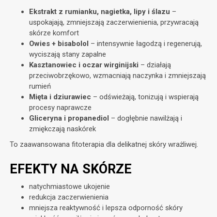
Ekstrakt z rumianku, nagietka, lipy i ślazu
–
uspokajają, zmniejszają zaczerwienienia, przywracają
skórze komfort
Owies + bisabolol
– intensywnie łagodzą i regenerują,
wyciszają stany zapalne
Kasztanowiec i oczar wirginijski
– działają
przeciwobrzękowo, wzmacniają naczynka i zmniejszają
rumień
Mięta i dziurawiec
– odświeżają, tonizują i wspierają
procesy naprawcze
Gliceryna i propanediol
– dogłębnie nawilżają i
zmiękczają naskórek
To zaawansowana fitoterapia dla delikatnej skóry wrażliwej.
EFEKTY NA SKÓRZE
natychmiastowe ukojenie
redukcja zaczerwienienia
mniejsza reaktywność i lepsza odporność skóry