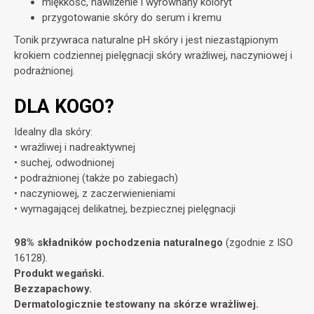
miękkość, nawilżenie i wyrównany koloryt
przygotowanie skóry do serum i kremu
Tonik przywraca naturalne pH skóry i jest niezastąpionym
krokiem codziennej pielęgnacji skóry wrażliwej, naczyniowej i
podrażnionej.
DLA KOGO?
Idealny dla skóry:
• wrażliwej i nadreaktywnej
• suchej, odwodnionej
• podrażnionej (także po zabiegach)
• naczyniowej, z zaczerwienieniami
• wymagającej delikatnej, bezpiecznej pielęgnacji
98% składników pochodzenia naturalnego
(zgodnie z ISO
16128).
Produkt wegański.
Bezzapachowy.
Dermatologicznie testowany na skórze wrażliwej.