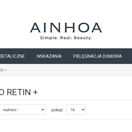
DETALICZNE
WSKAZANIA
PIELĘGNACJA DOMOWA
IN +
O RETIN +
pokaż: