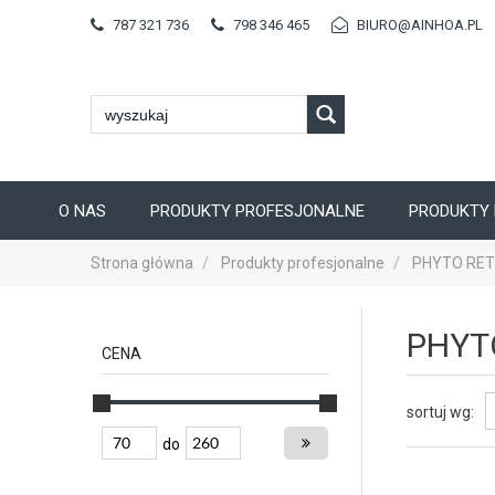
787 321 736
798 346 465
BIURO@AINHOA.PL
O NAS
PRODUKTY PROFESJONALNE
PRODUKTY 
Strona główna
Produkty profesjonalne
PHYTO RET
PHYT
CENA
sortuj wg:
do