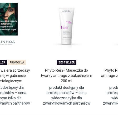
LLER
PROMOCJA
BESTSELLER
owa era sprzedaży
Phyto Rein+ Maseczka do
Phyto R
znej w gabinecie
twarzy anti-age z bakuchiolem
anti-age 
etologicznym
200 ml
t dostępny dla
produkt dostępny dla
prod
onalistów – cena
profesjonalistów – cena
profes
zna tylko dla
widoczna tylko dla
wid
wanych partnerów
zweryfikowanych partnerów
zweryfi