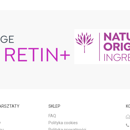
WARSZTATY
SKLEP
K
FAQ
y
Polityka cookies
pu
Polityka prywatności