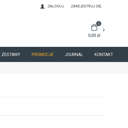
ZALOGUJ
ZAREJESTRUJ SIĘ
0
0,00
zł
ZESTAWY
PROMOCJE
JOURNAL
KONTAKT