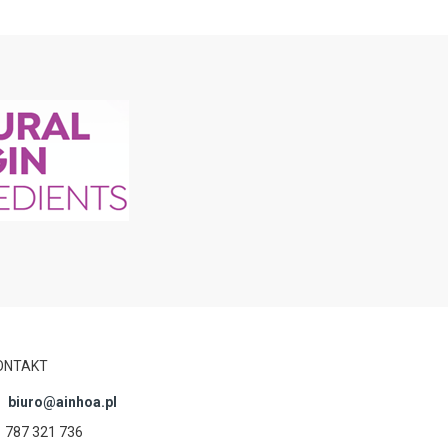
ONTAKT
biuro@ainhoa.pl
787 321 736