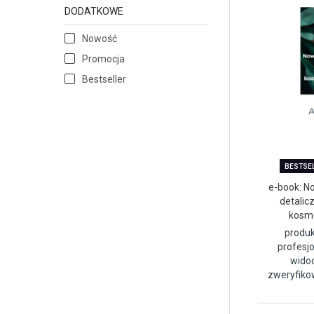
DODATKOWE
Nowość
Promocja
Bestseller
BESTSE
e-book: N
detalic
kosm
produk
profesj
widoc
zweryfiko