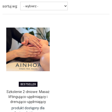
sortuj wg:
BESTSELLER
Szkolenie 2-dniowe: Masaż
liftingująco-ujędrniający i
drenująco-ujędrniający
AINHOA
produkt dostępny dla