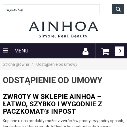
MENU
0
Strona główna
Odstąpienie od umowy
ODSTĄPIENIE OD UMOWY
ZWROTY W SKLEPIE AINHOA –
ŁATWO, SZYBKO I WYGODNIE Z
PACZKOMAT® INPOST
Kupione u nas produkty możesz zwrócić w prosty i wygodny sposób,
korzystając z Paczkomatu InPost – bez potrzeby drukowania