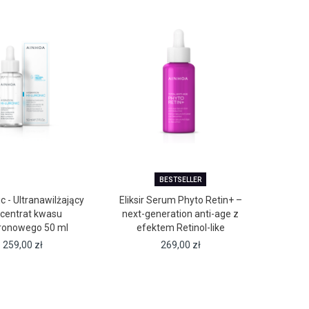
BESTSELLER
c - Ultranawilżający
Eliksir Serum Phyto Retin+ –
centrat kwasu
next-generation anti-age z
uronowego 50 ml
efektem Retinol-like
259,00
zł
269,00
zł