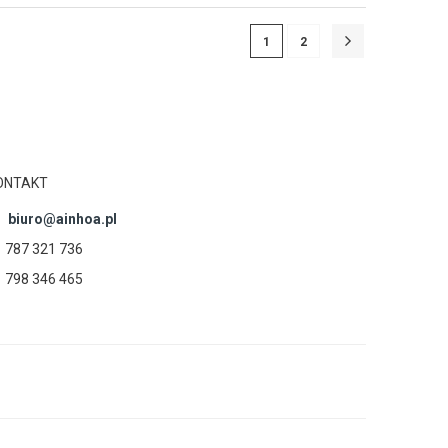
1
2
ONTAKT
biuro@ainhoa.pl
787 321 736
798 346 465