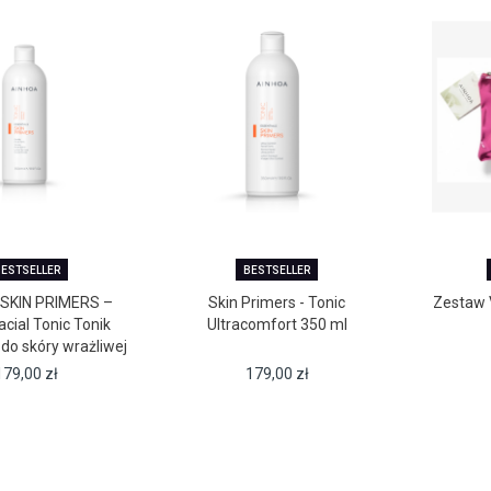
ESTSELLER
BESTSELLER
SKIN PRIMERS –
Skin Primers - Tonic
Zestaw 
acial Tonic Tonik
Ultracomfort 350 ml
do skóry wrażliwej
(350 ml)
179,00
zł
179,00
zł