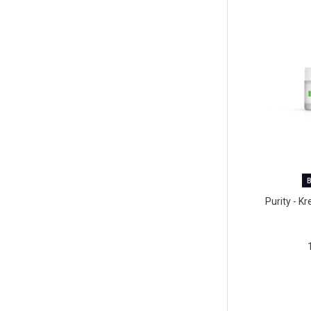
B
Purity - K