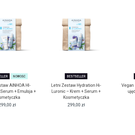
ELLER
NOWOŚĆ
BESTSELLER
estaw AINHOA HI-
Letni Zestaw Hydration Hi-
Vegan 
Serum + Emulsja +
Luronic – Krem + Serum +
uję
smetyczka
Kosmetyczka
299,00
zł
299,00
zł