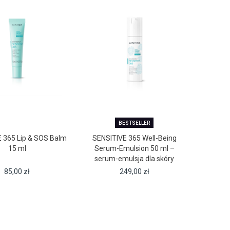
BESTSELLER
 365 Lip & SOS Balm
SENSITIVE 365 Well-Being
15 ml
Serum-Emulsion 50 ml –
serum-emulsja dla skóry
wrażliwej
85,00
zł
249,00
zł