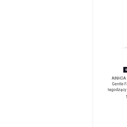
B
AINHOA 
Gentle F
łagodzący 