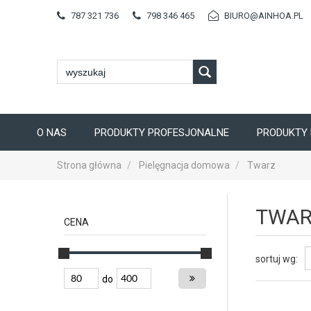
787 321 736
798 346 465
BIURO@AINHOA.PL
O NAS
PRODUKTY PROFESJONALNE
PRODUKTY 
Strona główna
Pielęgnacja domowa
Twarz
TWAR
CENA
sortuj wg:
do