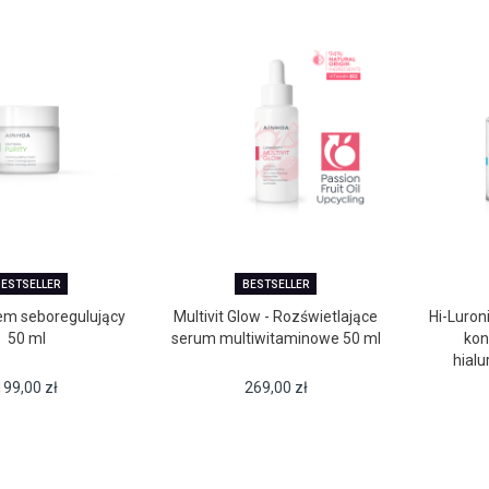
ESTSELLER
BESTSELLER
rem seboregulujący
Multivit Glow - Rozświetlające
Hi-Luroni
50 ml
serum multiwitaminowe 50 ml
kon
hial
199,00
zł
269,00
zł