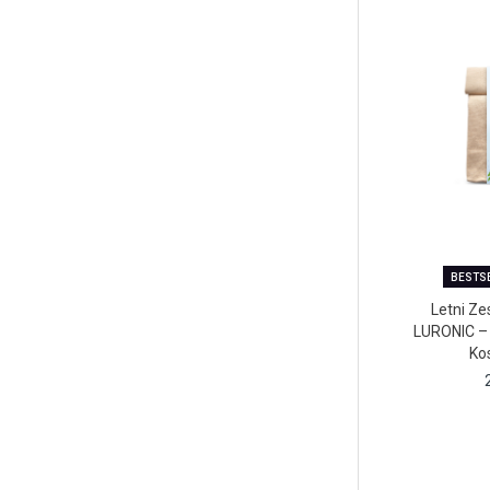
BESTS
Letni Z
LURONIC – 
Ko