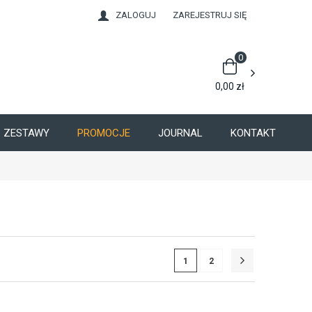
ZALOGUJ
ZAREJESTRUJ SIĘ
0
0,00
zł
ZESTAWY
PROMOCJE
JOURNAL
KONTAKT
1
2