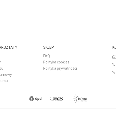
WARSZTATY
SKLEP
K
FAQ
y
Polityka cookies
pu
Polityka prywatności
d umowy
kursu