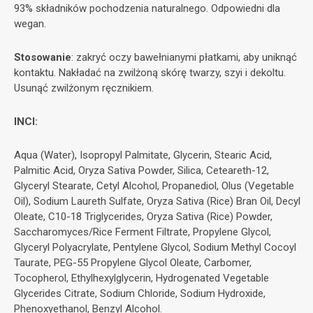
​93% składników pochodzenia naturalnego. Odpowiedni dla
wegan.​
Stosowanie
: zakryć oczy bawełnianymi płatkami, aby uniknąć
kontaktu. Nakładać na zwilżoną skórę twarzy, szyi i dekoltu.
Usunąć zwilżonym ręcznikiem.​
​INCI:
​Aqua (Water), Isopropyl Palmitate, Glycerin, Stearic Acid,
Palmitic Acid, Oryza Sativa Powder, Silica, Ceteareth-12,
Glyceryl Stearate, Cetyl Alcohol, Propanediol, Olus (Vegetable
Oil), Sodium Laureth Sulfate, Oryza Sativa (Rice) Bran Oil, Decyl
Oleate, C10-18 Triglycerides, Oryza Sativa (Rice) Powder,
Saccharomyces/Rice Ferment Filtrate, Propylene Glycol,
Glyceryl Polyacrylate, Pentylene Glycol, Sodium Methyl Cocoyl
Taurate, PEG-55 Propylene Glycol Oleate, Carbomer,
Tocopherol, Ethylhexylglycerin, Hydrogenated Vegetable
Glycerides Citrate, Sodium Chloride, Sodium Hydroxide,
Phenoxyethanol, Benzyl Alcohol.