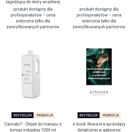
łagodzący do skóry wrażliwej
(350 ml)
produkt dostępny dla
produkt dostępny dla
profesjonalistów – cena
profesjonalistów – cena
widoczna tylko dla
widoczna tylko dla
zweryfikowanych partnerów
zweryfikowanych partnerów
BESTSELLER
PROMOCJA
BESTSELLER
PROMOCJA
Cannabi7 - Olejek do masażu z
e-book: Nowa era sprzedaży
konopi indyjskiej 1000 ml
detalicznej w gabinecie