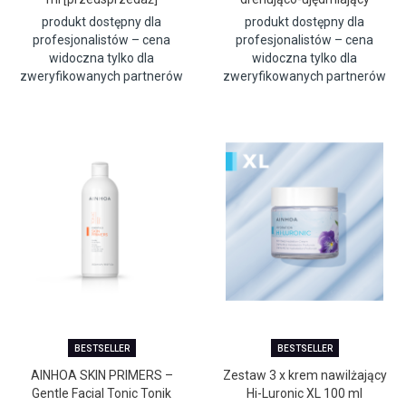
AINHOA
produkt dostępny dla
produkt dostępny dla
profesjonalistów – cena
profesjonalistów – cena
widoczna tylko dla
widoczna tylko dla
zweryfikowanych partnerów
zweryfikowanych partnerów
BESTSELLER
BESTSELLER
AINHOA SKIN PRIMERS –
Zestaw 3 x krem nawilżający
Gentle Facial Tonic Tonik
Hi-Luronic XL 100 ml