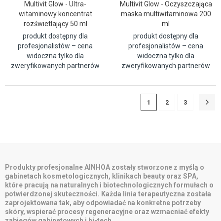
Multivit Glow - Ultra-
Multivit Glow - Oczyszczająca
witaminowy koncentrat
maska multiwitaminowa 200
rozświetlający 50 ml
ml
produkt dostępny dla
produkt dostępny dla
profesjonalistów – cena
profesjonalistów – cena
widoczna tylko dla
widoczna tylko dla
zweryfikowanych partnerów
zweryfikowanych partnerów
1
2
3
Produkty profesjonalne AINHOA zostały stworzone z myślą o
gabinetach kosmetologicznych, klinikach beauty oraz SPA,
które pracują na naturalnych i biotechnologicznych formułach o
potwierdzonej skuteczności. Każda linia terapeutyczna została
zaprojektowana tak, aby odpowiadać na konkretne potrzeby
skóry, wspierać procesy regeneracyjne oraz wzmacniać efekty
zabiegów gabinetowych i hi-tech.