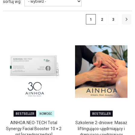
sortuj wg:
1
2
3
BESTSELLER
NOWOŚĆ
BESTSELLER
AINHOA NEO-TECH Total
Szkolenie 2-dniowe: Masaż
Synergy Facial Booster 10 × 2
liftingująco-ujędrniający i
ml [przedsprzedaż]
drenująco-ujędrniający