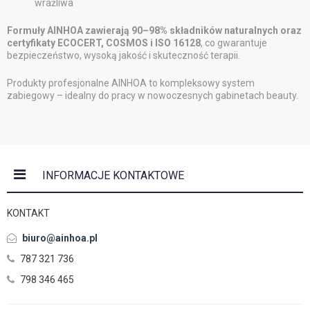
wrażliwa
Formuły AINHOA zawierają 90–98% składników naturalnych oraz
certyfikaty ECOCERT, COSMOS i ISO 16128
, co gwarantuje
bezpieczeństwo, wysoką jakość i skuteczność terapii.
Produkty profesjonalne AINHOA to kompleksowy system
zabiegowy – idealny do pracy w nowoczesnych gabinetach beauty.
INFORMACJE KONTAKTOWE
KONTAKT
biuro@ainhoa.pl
787 321 736
798 346 465