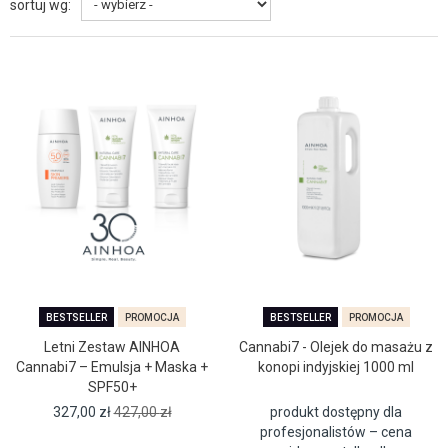
sortuj wg:
BESTSELLER
PROMOCJA
BESTSELLER
PROMOCJA
Letni Zestaw AINHOA
Cannabi7 - Olejek do masażu z
Cannabi7 – Emulsja + Maska +
konopi indyjskiej 1000 ml
SPF50+
327,00
zł
427,00
zł
produkt dostępny dla
profesjonalistów – cena