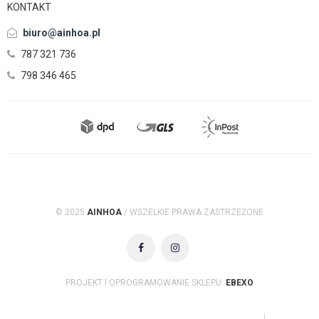
KONTAKT
biuro@ainhoa.pl
787 321 736
798 346 465
© 2025
AINHOA
/ WSZELKIE PRAWA ZASTRZEŻONE
PROJEKT I OPROGRAMOWANIE SKLEPU:
EBEXO