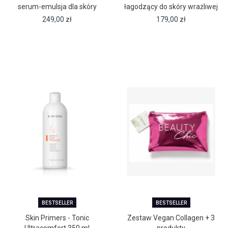
serum-emulsja dla skóry
łagodzący do skóry wrażliwej
wrażliwej
(350 ml)
249,00
zł
179,00
zł
BESTSELLER
BESTSELLER
Skin Primers - Tonic
Zestaw Vegan Collagen + 3