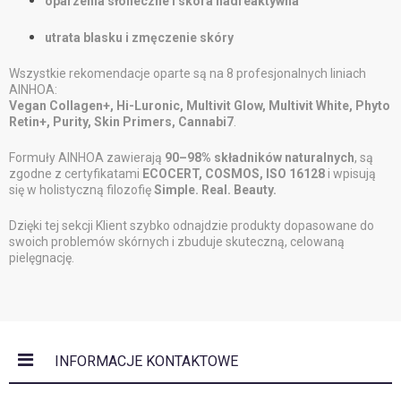
oparzenia słoneczne i skóra nadreaktywna
utrata blasku i zmęczenie skóry
Wszystkie rekomendacje oparte są na 8 profesjonalnych liniach
AINHOA:
Vegan Collagen+, Hi-Luronic, Multivit Glow, Multivit White, Phyto
Retin+, Purity, Skin Primers, Cannabi7
.
Formuły AINHOA zawierają
90–98% składników naturalnych
, są
zgodne z certyfikatami
ECOCERT, COSMOS, ISO 16128
i wpisują
się w holistyczną filozofię
Simple. Real. Beauty.
Dzięki tej sekcji Klient szybko odnajdzie produkty dopasowane do
swoich problemów skórnych i zbuduje skuteczną, celowaną
pielęgnację.
INFORMACJE KONTAKTOWE