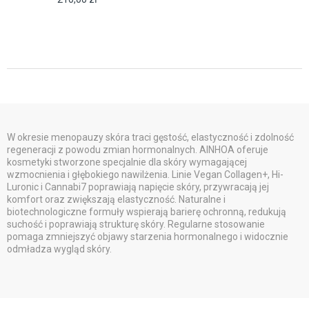
W okresie menopauzy skóra traci gęstość, elastyczność i zdolność
regeneracji z powodu zmian hormonalnych. AINHOA oferuje
kosmetyki stworzone specjalnie dla skóry wymagającej
wzmocnienia i głębokiego nawilżenia. Linie Vegan Collagen+, Hi-
Luronic i Cannabi7 poprawiają napięcie skóry, przywracają jej
komfort oraz zwiększają elastyczność. Naturalne i
biotechnologiczne formuły wspierają barierę ochronną, redukują
suchość i poprawiają strukturę skóry. Regularne stosowanie
pomaga zmniejszyć objawy starzenia hormonalnego i widocznie
odmładza wygląd skóry.