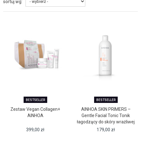
sortuj wg:
BESTSELLER
BESTSELLER
Zestaw Vegan Collagen+
AINHOA SKIN PRIMERS –
AINHOA
Gentle Facial Tonic Tonik
łagodzący do skóry wrażliwej
(350 ml)
399,00
zł
179,00
zł