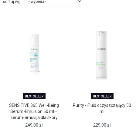
sortuj wg:
BESTSELLER
BESTSELLER
SENSITIVE 365 Well-Being
Purity - Fluid oczyszczający 50
Serum-Emulsion 50 ml –
ml
serum-emulsja dla skóry
wrażliwej
249,00
zł
229,00
zł