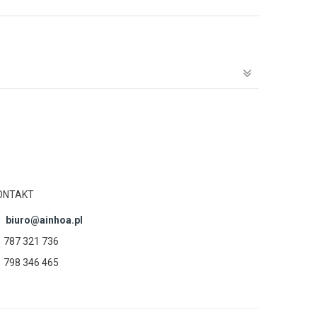
ONTAKT
biuro@ainhoa.pl
787 321 736
798 346 465