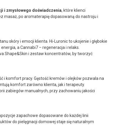
acji i zmysłowego doświadczenia
, które klienci
przez masaż, po aromaterapię dopasowaną do nastroju i
skóry i emocji klienta. Hi-Luronic to ukojenie i głębokie
i energia, a Cannabi7 – regeneracja i relaks.
wa Shape&Skin i zestaw koncentratów, by tworzyć
 i komfort pracy. Gęstość kremów i olejków pozwala na
ują komfort zarówno klienta, jak i terapeuty.
orii zabiegów manualnych, przy zachowaniu jakości
mpozycje zapachowe dopasowane do każdej linii
duktów do pielęgnacji domowej staje się naturalnym