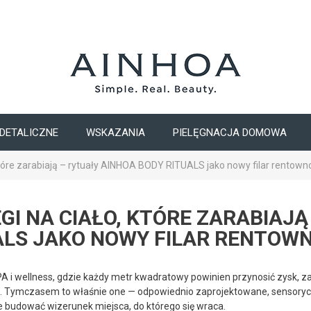
DETALICZNE
WSKAZANIA
PIELĘGNACJA DOMOWA
które zarabiają – rytuały AINHOA BODY RITUALS jako nowy filar rentown
EGI NA CIAŁO, KTÓRE ZARABIAJ
ALS JAKO NOWY FILAR RENTOWN
A i wellness, gdzie każdy metr kwadratowy powinien przynosić zysk, z
. Tymczasem to właśnie one — odpowiednio zaprojektowane, sensoryc
 budować wizerunek miejsca, do którego się wraca.