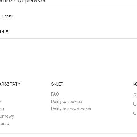
ia może być pierwsza.
 0 opinii
INIĘ
WARSZTATY
SKLEP
K
FAQ
y
Polityka cookies
pu
Polityka prywatności
d umowy
kursu