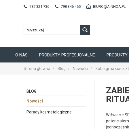
787 321 736
798 346 465
BIURO@AINHOA.PL
O NAS
PRODUKTY PROFESJONALNE
PRODUKTY 
Strona główna
Blog
Nowości
Zabiegi na ciało, 
ZABI
BLOG
RITU
Nowości
Porady kosmetologiczne
W świecie SP
potencjałem
jednocześnie