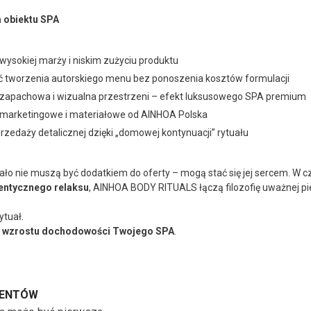
a obiektu SPA
 wysokiej marży i niskim zużyciu produktu
 tworzenia autorskiego menu bez ponoszenia kosztów formulacji
zapachowa i wizualna przestrzeni – efekt luksusowego SPA premium
 marketingowe i materiałowe od AINHOA Polska
rzedaży detalicznej dzięki „domowej kontynuacji” rytuału
iało nie muszą być dodatkiem do oferty – mogą stać się jej sercem. W cz
tentycznego relaksu
, AINHOA BODY RITUALS łączą filozofię uważnej p
ytuał.
a wzrostu dochodowości Twojego SPA
.
LIENTÓW