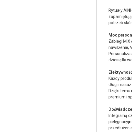
Rytuały AIN
zapamiętują.
potrzeb skór
Moc persona
Zabiegi MIX 
nawilżenie, V
Personaliza
dziesiątki w
Efektywność
Każdy produ
długi masaż 
Dzięki temu
premium i sp
Doświadczen
Integralną 
pielęgnacyjn
przedłużeni