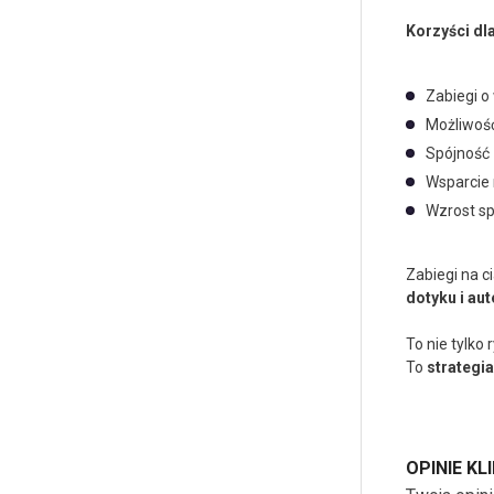
Korzyści dl
Zabiegi o
Możliwość
Spójność 
Wsparcie
Wzrost sp
Zabiegi na c
dotyku i au
To nie tylko r
To
strategi
OPINIE K