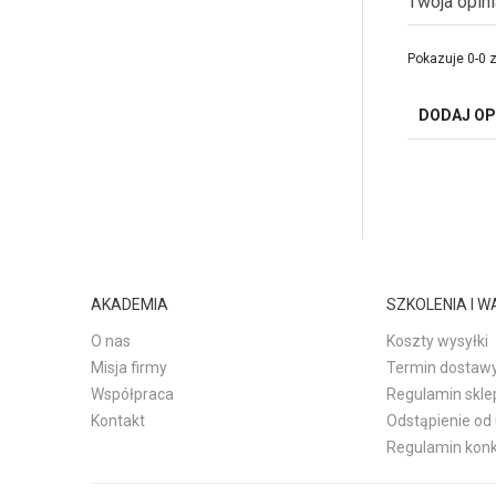
Twoja opin
Pokazuje 0-0 z
DODAJ OP
AKADEMIA
SZKOLENIA I 
O nas
Koszty wysyłki
Misja firmy
Termin dostaw
Współpraca
Regulamin skle
Kontakt
Odstąpienie o
Regulamin kon