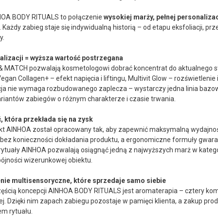
HOA BODY RITUALS to połączenie
wysokiej marży, pełnej personaliz
 Każdy zabieg staje się indywidualną historią – od etapu eksfoliacji, 
y.
lizacji = wyższa wartość postrzegana
& MATCH pozwalają kosmetologowi dobrać koncentrat do aktualnego stanu 
egan Collagen+ – efekt napięcia i liftingu, Multivit Glow – rozświetlenie 
cja nie wymaga rozbudowanego zaplecza – wystarczy jedna linia bazo
ariantów zabiegów o różnym charakterze i czasie trwania.
, która przekłada się na zysk
kt AINHOA został opracowany tak, aby zapewnić maksymalną wydajność
bez konieczności dokładania produktu, a ergonomiczne formuły gwarant
 rytuały AINHOA pozwalają osiągnąć jedną z najwyższych marż w kateg
ójności wizerunkowej obiektu.
ie multisensoryczne, które sprzedaje samo siebie
częścią koncepcji AINHOA BODY RITUALS jest aromaterapia – cztery ko
ej. Dzięki nim zapach zabiegu pozostaje w pamięci klienta, a zakup pro
em rytuału.