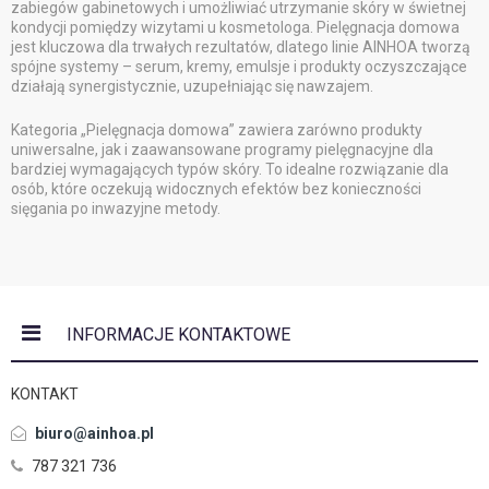
zabiegów gabinetowych i umożliwiać utrzymanie skóry w świetnej
kondycji pomiędzy wizytami u kosmetologa. Pielęgnacja domowa
jest kluczowa dla trwałych rezultatów, dlatego linie AINHOA tworzą
spójne systemy – serum, kremy, emulsje i produkty oczyszczające
działają synergistycznie, uzupełniając się nawzajem.
Kategoria „Pielęgnacja domowa” zawiera zarówno produkty
uniwersalne, jak i zaawansowane programy pielęgnacyjne dla
bardziej wymagających typów skóry. To idealne rozwiązanie dla
osób, które oczekują widocznych efektów bez konieczności
sięgania po inwazyjne metody.
INFORMACJE KONTAKTOWE
KONTAKT
biuro@ainhoa.pl
787 321 736