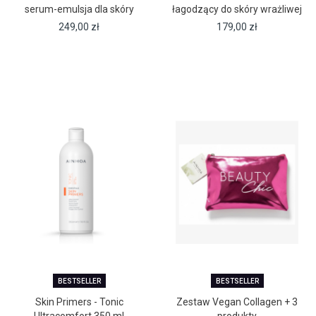
serum-emulsja dla skóry
łagodzący do skóry wrażliwej
wrażliwej
(350 ml)
249,00
zł
179,00
zł
BESTSELLER
BESTSELLER
Skin Primers - Tonic
Zestaw Vegan Collagen + 3