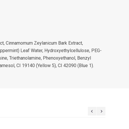
ract, Cinnamomum Zeylanicum Bark Extract,
eppermint) Leaf Water, Hydroxyethylcellulose, PEG-
osine, Triethanolamine, Phenoxyethanol, Benzyl
rnesol, CI 19140 (Yellow 5), CI 42090 (Blue 1).