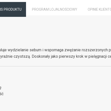
IS PRODUKTU
PROGRAM LOJALNOŚCIOWY
OPINIE KLIEN
reguluje wydzielanie sebum i wspomaga zwężanie rozszerzonych
raźnie czystszą. Doskonały jako pierwszy krok w pielęgnacji cer
ę
ść