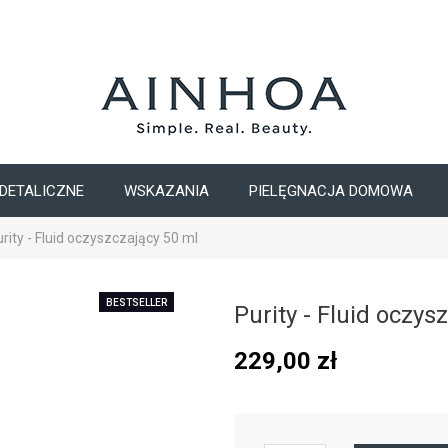
DETALICZNE
WSKAZANIA
PIELĘGNACJA DOMOWA
rity - Fluid oczyszczający 50 ml
BESTSELLER
Purity - Fluid oczys
229,00
zł