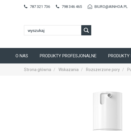
787 321 736
798 346 465
BIURO@AINHOA.PL
O NAS
PRODUKTY PROFESJONALNE
PRODUKTY 
Strona główna
Wskazania
Rozszerzone pory
Pu