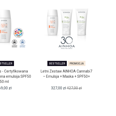
STSELLER
BESTSELLER
PROMOCJA
s - Certyfikowana
Letni Zestaw AINHOA Cannabi7
SENS
na emulsija SPF50
– Emulsja + Maska + SPF50+
M
50 ml
69,00
zł
327,00
zł
427,00
zł