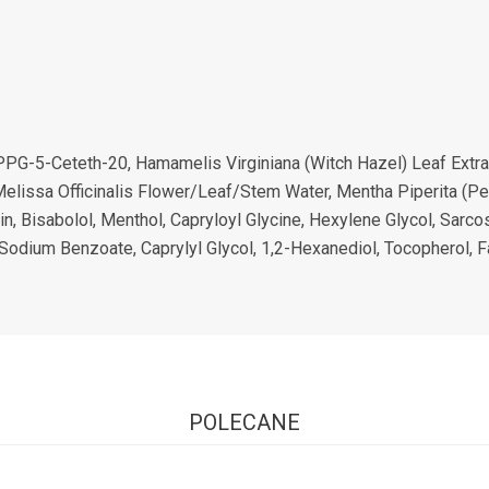
, PPG-5-Ceteth-20, Hamamelis Virginiana (Witch Hazel) Leaf Ext
Melissa Officinalis Flower/Leaf/Stem Water, Mentha Piperita (P
in, Bisabolol, Menthol, Capryloyl Glycine, Hexylene Glycol, Sarc
Sodium Benzoate, Caprylyl Glycol, 1,2-Hexanediol, Tocopherol, Fa
POLECANE