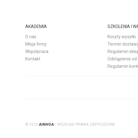
AKADEMIA
SZKOLENIA I 
O nas
Koszty wysyłki
Misja firmy
Termin dostaw
Współpraca
Regulamin skle
Kontakt
Odstąpienie o
Regulamin kon
© 2025
AINHOA
/ WSZELKIE PRAWA ZASTRZEŻONE