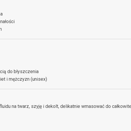
za
nałości
m
cią do błyszczenia
iet i mężczyzn (unisex)
fluidu na twarz, szyję i dekolt, delikatnie wmasować do całkow