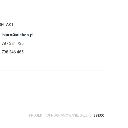
ONTAKT
biuro@ainhoa.pl
787 321 736
798 346 465
PROJEKT I OPROGRAMOWANIE SKLEPU:
EBEXO