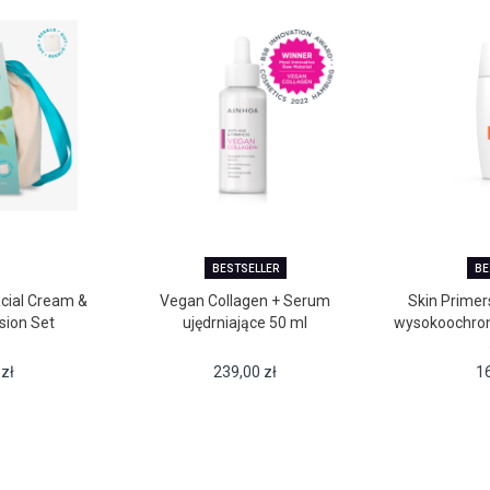
BESTSELLER
BE
cial Cream &
Vegan Collagen + Serum
Skin Primer
ion Set
ujędrniające 50 ml
wysokoochron
5
zł
239,00
zł
1