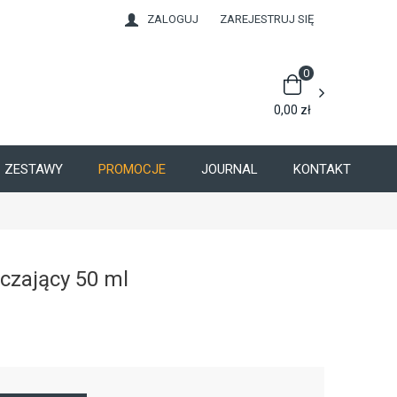
ZALOGUJ
ZAREJESTRUJ SIĘ
0
0,00
zł
ZESTAWY
PROMOCJE
JOURNAL
KONTAKT
zczający 50 ml