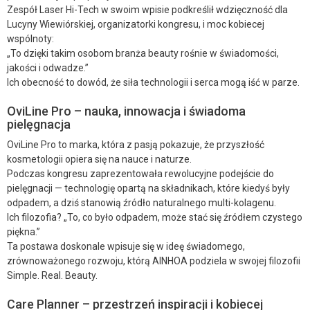
Zespół Laser Hi-Tech w swoim wpisie podkreślił wdzięczność dla
Lucyny Wiewiórskiej, organizatorki kongresu, i moc kobiecej
wspólnoty:
„To dzięki takim osobom branża beauty rośnie w świadomości,
jakości i odwadze.”
Ich obecność to dowód, że siła technologii i serca mogą iść w parze.
OviLine Pro – nauka, innowacja i świadoma
pielęgnacja
OviLine Pro to marka, która z pasją pokazuje, że przyszłość
kosmetologii opiera się na nauce i naturze.
Podczas kongresu zaprezentowała rewolucyjne podejście do
pielęgnacji — technologię opartą na składnikach, które kiedyś były
odpadem, a dziś stanowią źródło naturalnego multi-kolagenu.
Ich filozofia? „To, co było odpadem, może stać się źródłem czystego
piękna.”
Ta postawa doskonale wpisuje się w ideę świadomego,
zrównoważonego rozwoju, którą AINHOA podziela w swojej filozofii
Simple. Real. Beauty.
Care Planner – przestrzeń inspiracji i kobiecej