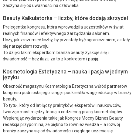
zaczyna się od uważności na człowieka.
Beauty Kalkulatorka – liczby, które dodają skrzydeł
Prelegentka kongresu, która wprowadziła uczestników w świat
realnych finansów i efektywnego zarządzania salonem.
Uczy, jak zrozumieć liczby, by przestały być ograniczeniem, a stały
się narzędziem rozwoju.
To dzięki takim ekspertkom branża beauty zyskuje siłę i
świadomość – bez iluzji, za to z konkretem i pasją.
Kosmetologia Estetyczna – nauka i pasja w jednym
języku
Obecność magazynu Kosmetologia Estetyczna wśród partnerów
kongresu podniosła jego rangę i podkreśliła wagę edukacji w branży
beauty.
To tytuł, który od lat łączy praktyków, ekspertów i naukowców,
tworząc most między teorią a codzienną pracą kosmetologów.
Wspierając wydarzenia takie jak Kongres Mocny Biznes Beauty,
redakcja przypomina, że piękno to również wiedza – a rozwój
branży zaczyna się od świadomości i ciągłego uczenia się.