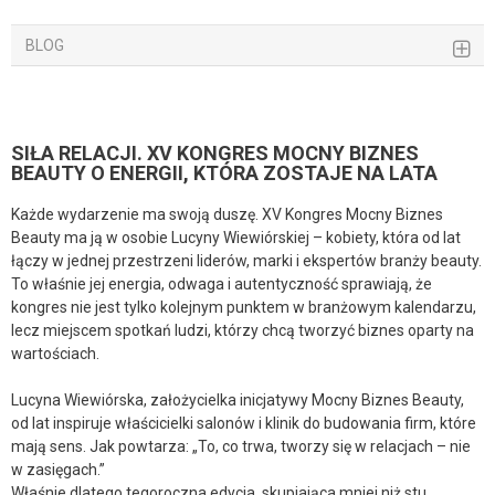
BLOG
SIŁA RELACJI. XV KONGRES MOCNY BIZNES
BEAUTY O ENERGII, KTÓRA ZOSTAJE NA LATA
Każde wydarzenie ma swoją duszę. XV Kongres Mocny Biznes
Beauty ma ją w osobie Lucyny Wiewiórskiej – kobiety, która od lat
łączy w jednej przestrzeni liderów, marki i ekspertów branży beauty.
To właśnie jej energia, odwaga i autentyczność sprawiają, że
kongres nie jest tylko kolejnym punktem w branżowym kalendarzu,
lecz miejscem spotkań ludzi, którzy chcą tworzyć biznes oparty na
wartościach.
Lucyna Wiewiórska, założycielka inicjatywy Mocny Biznes Beauty,
od lat inspiruje właścicielki salonów i klinik do budowania firm, które
mają sens. Jak powtarza: „To, co trwa, tworzy się w relacjach – nie
w zasięgach.”
Właśnie dlatego tegoroczna edycja, skupiająca mniej niż stu