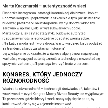
Marta Kaczmarski – autentyczność w sieci
Ekspertka Instagrama i strategii komunikacji dla biznesu kobiet.
Podczas kongresu poprowadziła szkolenie o tym, jak skutecznie
budować profil marki na Instagramie, by był dobrze widoczny
zarówno w aplikacji, jak i w wyszukiwarkach Google.
Marta uczyła, jak czytać statystyki, budować autorytet i
rozpoznawalność, a jednocześnie pozostać wierną sobie.
„Nie każda moda jest Twoją drogą. Warto wiedzieć, kiedy podążać
za trendem, a kiedy za własnym głosem.”
Jej wystąpienie pokazało, że w świecie algorytmów największą
wartością wciąż jest autentyczność, a technologia może stać się
sprzymierzeńcem, jeśli pomaga tworzyć treści z sercem.
KONGRES, KTÓRY JEDNOCZY
RÓŻNORODNOŚĆ
Właśnie ta różnorodność — technologii, doświadczeń, talentów i
wrażliwości — czyni Kongres Mocny Biznes Beauty tak wyjątkowym.
To przestrzeń, gdzie liderzy i marki spotykają się nie po to, by
konkurować, ale by się wzajemnie inspirować.