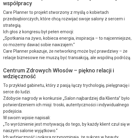
współpracy
Care Planner to projekt stworzony z myślą o kobietach
przedsiębiorczych, które chcą rozwijać swoje salony z sercem i
strategią.
Ich głos z kongresu był pełen emocji:
„Spotkania na żywo, kobieca energia, inspiracja – to najcenniejsze,
co możemy dawać sobie nawzajem.”
Care Planner pokazuje, że networking może być prawdziwy – że
relacje biznesowe nie muszą być transakcją, ale wspólną podróżą.
Centrum Zdrowych Włosów – piękno relacji i
wdzięczność
To przykład gabinetu, który z pasją łączy trychologię, pielęgnację i
serce do ludzi.
Zdobycie nagrody w konkursie „Salon najbardziej dla Klienta” było
potwierdzeniem ich misji: troski, autentyczności i indywidualnego
podejścia.
W swoim wpisie napisali:
„To wyróżnienie jest motywacją do tego, by każdy klient czuł się w
naszym salonie wyjątkowo.”
Ich wdzięczność i pokora przypominają, że sukces w beauty