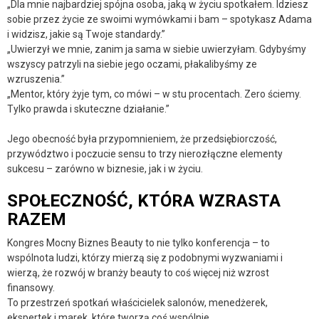
„Dla mnie najbardziej spójna osoba, jaką w życiu spotkałem. Idziesz
sobie przez życie ze swoimi wymówkami i bam – spotykasz Adama
i widzisz, jakie są Twoje standardy.”
„Uwierzył we mnie, zanim ja sama w siebie uwierzyłam. Gdybyśmy
wszyscy patrzyli na siebie jego oczami, płakalibyśmy ze
wzruszenia.”
„Mentor, który żyje tym, co mówi – w stu procentach. Zero ściemy.
Tylko prawda i skuteczne działanie.”
Jego obecność była przypomnieniem, że przedsiębiorczość,
przywództwo i poczucie sensu to trzy nierozłączne elementy
sukcesu – zarówno w biznesie, jak i w życiu.
SPOŁECZNOŚĆ, KTÓRA WZRASTA
RAZEM
Kongres Mocny Biznes Beauty to nie tylko konferencja – to
wspólnota ludzi, którzy mierzą się z podobnymi wyzwaniami i
wierzą, że rozwój w branży beauty to coś więcej niż wzrost
finansowy.
To przestrzeń spotkań właścicielek salonów, menedżerek,
ekspertek i marek, które tworzą coś wspólnie.