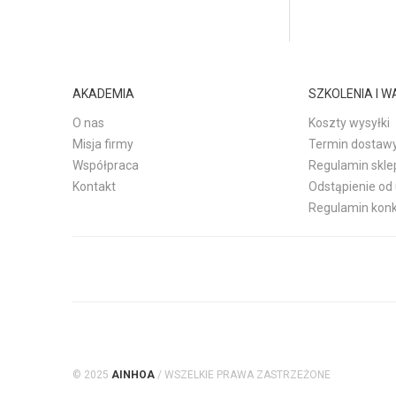
AKADEMIA
SZKOLENIA I 
O nas
Koszty wysyłki
Misja firmy
Termin dostaw
Współpraca
Regulamin skle
Kontakt
Odstąpienie o
Regulamin kon
© 2025
AINHOA
/ WSZELKIE PRAWA ZASTRZEŻONE