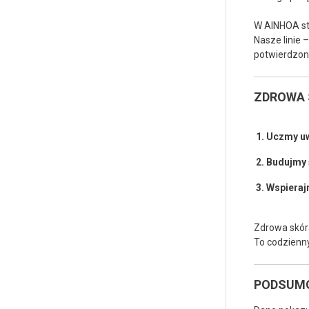
W AINHOA sta
Nasze linie 
potwierdzoną
ZDROWA 
Uczmy uw
Budujmy ś
Wspieraj
Zdrowa skóra
To codzienny
PODSUM