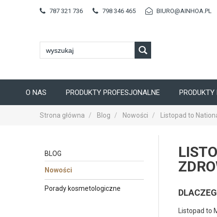
787 321 736
798 346 465
BIURO@AINHOA.PL
O NAS
PRODUKTY PROFESJONALNE
PRODUKTY 
Strona główna
Blog
Nowości
Listopad to Nation
LIST
BLOG
ZDRO
Nowości
Porady kosmetologiczne
DLACZEG
Listopad to 