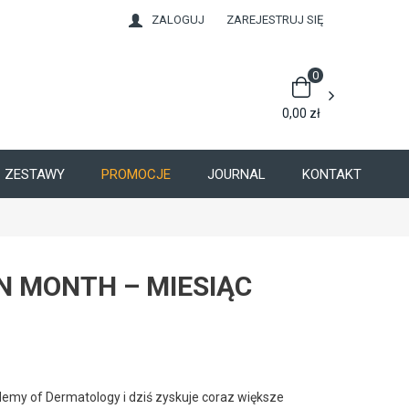
ZALOGUJ
ZAREJESTRUJ SIĘ
0
0,00
zł
ZESTAWY
PROMOCJE
JOURNAL
KONTAKT
N MONTH – MIESIĄC
ademy of Dermatology i dziś zyskuje coraz większe