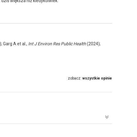
 dziś większa niż kiedykolwiek.
; Garg A et al.,
Int J Environ Res Public Health
(2024);
zobacz:
wszystkie opinie