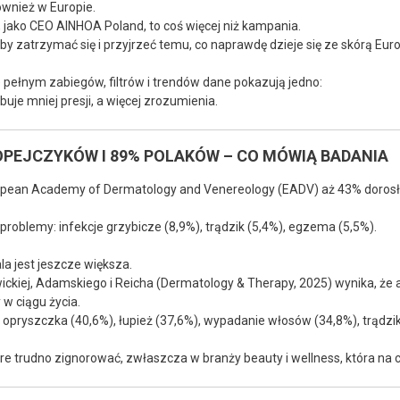
ównież w Europie.
, jako CEO AINHOA Poland, to coś więcej niż kampania.
y zatrzymać się i przyjrzeć temu, co naprawdę dzieje się ze skórą Euro
 pełnym zabiegów, filtrów i trendów dane pokazują jedno:
buje mniej presji, a więcej zrozumienia.
OPEJCZYKÓW I 89% POLAKÓW – CO MÓWIĄ BADANIA
pean Academy of Dermatology and Venereology (EADV) aż 43% dorosłyc
problemy: infekcje grzybicze (8,9%), trądzik (5,4%), egzema (5,5%).
la jest jeszcze większa.
ckiej, Adamskiego i Reicha (Dermatology & Therapy, 2025) wynika, że
 w ciągu życia.
 opryszczka (40,6%), łupież (37,6%), wypadanie włosów (34,8%), trądzik
tóre trudno zignorować, zwłaszcza w branży beauty i wellness, która na c