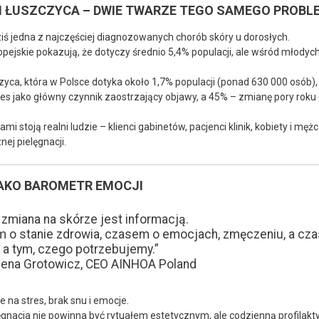
 I ŁUSZCZYCA – DWIE TWARZE TEGO SAMEGO PROBL
ziś jedna z najczęściej diagnozowanych chorób skóry u dorosłych.
pejskie pokazują, że dotyczy średnio 5,4% populacji, ale wśród młodyc
czyca, która w Polsce dotyka około 1,7% populacji (ponad 630 000 osób)
es jako główny czynnik zaostrzający objawy, a 45% – zmianę pory roku (R
ami stoją realni ludzie – klienci gabinetów, pacjenci klinik, kobiety i mę
ej pielęgnacji.
AKO BAROMETR EMOCJI
 zmiana na skórze jest informacją.
 o stanie zdrowia, czasem o emocjach, zmęczeniu, a cza
, a tym, czego potrzebujemy.”
ena Grotowicz, CEO AINHOA Poland
e na stres, brak snu i emocje.
ęgnacja nie powinna być rytuałem estetycznym, ale codzienną profilakt