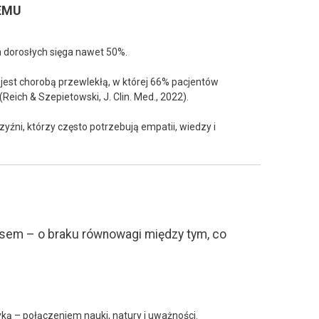
EMU
h dorosłych sięga nawet 50%.
, jest chorobą przewlekłą, w której 66% pacjentów
eich & Szepietowski, J. Clin. Med., 2022).
żczyźni, którzy często potrzebują empatii, wiedzy i
sem – o braku równowagi między tym, co
yką – połączeniem nauki, natury i uważności.