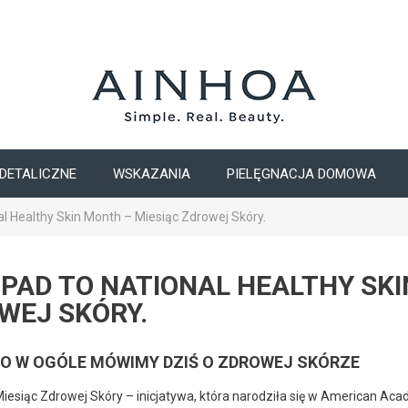
DETALICZNE
WSKAZANIA
PIELĘGNACJA DOMOWA
al Healthy Skin Month – Miesiąc Zdrowej Skóry.
OPAD TO NATIONAL HEALTHY SKI
WEJ SKÓRY.
O W OGÓLE MÓWIMY DZIŚ O ZDROWEJ SKÓRZE
Miesiąc Zdrowej Skóry – inicjatywa, która narodziła się w American Ac