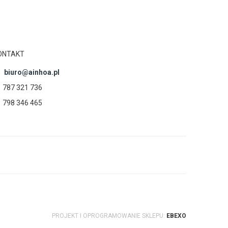
ONTAKT
biuro@ainhoa.pl
787 321 736
798 346 465
PROJEKT I OPROGRAMOWANIE SKLEPU:
EBEXO