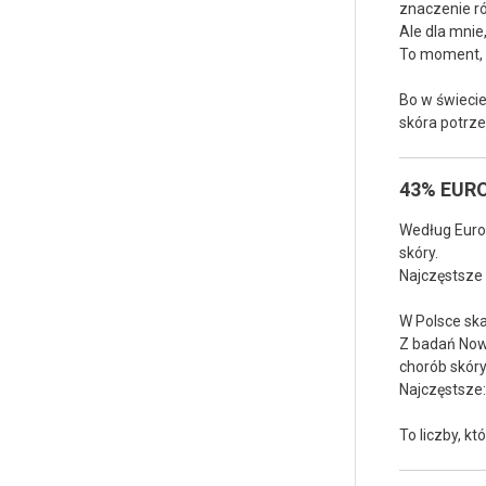
znaczenie r
Ale dla mnie
To moment, b
Bo w świecie
skóra potrze
43% EUR
Według Euro
skóry.
Najczęstsze 
W Polsce ska
Z badań Nowi
chorób skóry
Najczęstsze:
To liczby, k