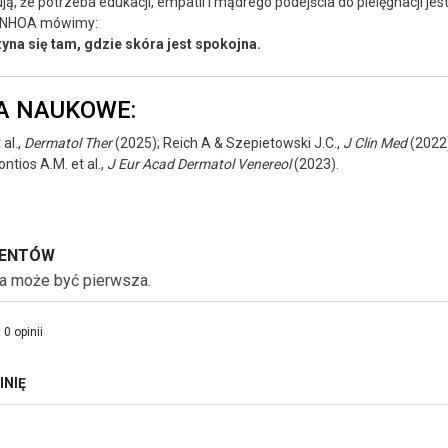
ą, że potrzeba edukacji, empatii i mądrego podejścia do pielęgnacji jest
AINHOA mówimy:
yna się tam, gdzie skóra jest spokojna.
A NAUKOWE:
al.,
Dermatol Ther
(2025); Reich A & Szepietowski J.C.,
J Clin Med
(2022)
tios A.M. et al.,
J Eur Acad Dermatol Venereol
(2023).
LIENTÓW
ia może być pierwsza.
 0 opinii
INIĘ