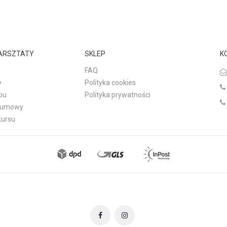
WARSZTATY
SKLEP
K
FAQ
y
Polityka cookies
pu
Polityka prywatności
d umowy
kursu