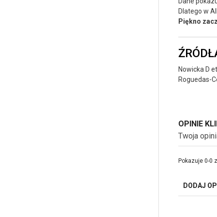
Dane pokazuj
Dlatego w 
Piękno zacz
ŹRÓDŁ
Nowicka D et 
Roguedas-Con
OPINIE K
Twoja opin
Pokazuje 0-0 z
DODAJ OP