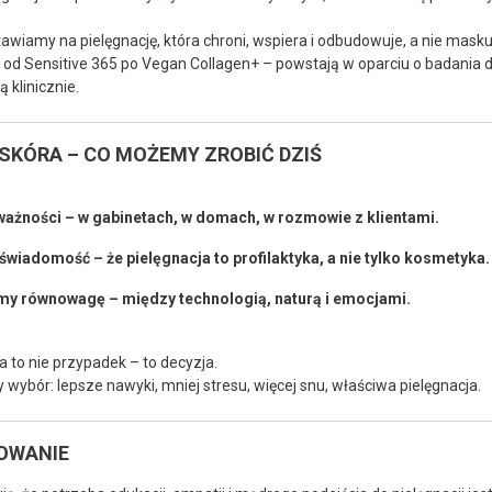
wiamy na pielęgnację, która chroni, wspiera i odbudowuje, a nie masku
– od Sensitive 365 po Vegan Collagen+ – powstają w oparciu o badania d
 klinicznie.
SKÓRA – CO MOŻEMY ZROBIĆ DZIŚ
ażności – w gabinetach, w domach, w rozmowie z klientami.
wiadomość – że pielęgnacja to profilaktyka, a nie tylko kosmetyka.
my równowagę – między technologią, naturą i emocjami.
 to nie przypadek – to decyzja.
 wybór: lepsze nawyki, mniej stresu, więcej snu, właściwa pielęgnacja.
OWANIE