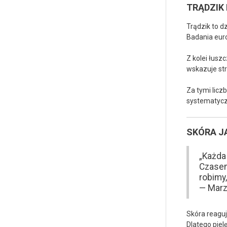
TRĄDZIK
Trądzik to d
Badania euro
Z kolei łusz
wskazuje str
Za tymi liczb
systematyczn
SKÓRA J
„Każda
Czasem
robimy
— Marz
Skóra reaguj
Dlatego piel