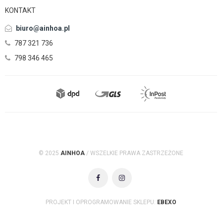
KONTAKT
biuro@ainhoa.pl
787 321 736
798 346 465
© 2025
AINHOA
/ WSZELKIE PRAWA ZASTRZEŻONE
PROJEKT I OPROGRAMOWANIE SKLEPU:
EBEXO