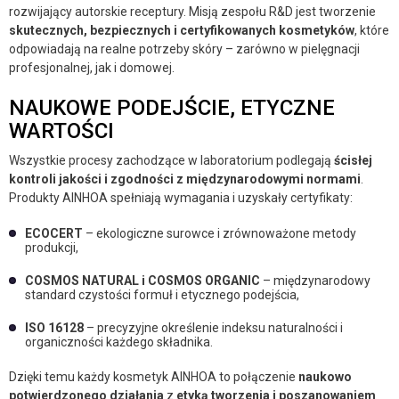
rozwijający autorskie receptury. Misją zespołu R&D jest tworzenie
skutecznych, bezpiecznych i certyfikowanych kosmetyków
, które
odpowiadają na realne potrzeby skóry – zarówno w pielęgnacji
profesjonalnej, jak i domowej.
NAUKOWE PODEJŚCIE, ETYCZNE
WARTOŚCI
Wszystkie procesy zachodzące w laboratorium podlegają
ścisłej
kontroli jakości i zgodności z międzynarodowymi normami
.
Produkty AINHOA spełniają wymagania i uzyskały certyfikaty:
ECOCERT
– ekologiczne surowce i zrównoważone metody
produkcji,
COSMOS NATURAL i COSMOS ORGANIC
– międzynarodowy
standard czystości formuł i etycznego podejścia,
ISO 16128
– precyzyjne określenie indeksu naturalności i
organiczności każdego składnika.
Dzięki temu każdy kosmetyk AINHOA to połączenie
naukowo
potwierdzonego działania
z
etyką tworzenia i poszanowaniem