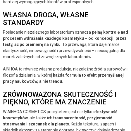
bardziej wymagających klientów profesjonalnych.
WŁASNA DROGA, WŁASNE
STANDARDY
Posiadanie niezależnego laboratorium oznacza
pełną kontrolę nad
procesem wdrażania każdego kosmetyku – od koncepcji, przez
testy, aż po premierę na rynku
. To przewaga, która daje marce
elastyczność, innowacyjność i przewidywalność – nieosiągalną dla
marek zależnych od zewnętrznych laboratoriów.
AINHOA to również własna produkcja, niezależne źródła surowców i
filozofia działania, w której
każda formuła to efekt przemyślanej
pracy naukowców, a nie trendu
.
ZRÓWNOWAŻONA SKUTECZNOŚĆ I
PIĘKNO, KTÓRE MA ZNACZENIE
W AINHOA COSMETICS priorytetem jest nie tylko
efektywność
kosmetyków
, ale także ich
transparentność, przyjemność
stosowania i szacunek dla planety
. Każda tekstura, zapach i
składnik aktywny są starannie dobrane, by tworzyć doświadczenie