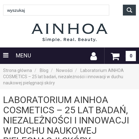
MENU
0
Strona główna
Blog
Nowości
Laboratorium AINHOA
COSMETICS – 25 lat badań, niezależności i innowacji w duchu
naukowej pielęgnacji skóry
LABORATORIUM AINHOA
COSMETICS – 25 LAT BADAŃ,
NIEZALEŻNOŚCI I INNOWACJI
W DUCHU NAUKOWEJ