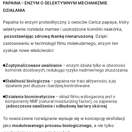
PAPAINA – ENZYM O SELEKTYWNYM MECHANIZMIE
DZIAŁANIA
Papaina to enzym proteolityczny z owoców
Carica papaya
, który
selektywnie rozkłada martwe i uszkodzone komórki naskórka,
pozostawiając zdrową tkankę nienaruszoną
. Dzięki
zastosowaniu w technologii filmu molekularnego, enzym ten
zyskuje nowe właściwości:
Zoptymalizowane uwalnianie
– enzym działa tylko w obecności
komórek docelowych, redukując ryzyko nadmiernego złuszczania.
Stabilność biologiczna
– papaina nie traci aktywności, a jej
działanie jest dłuższe i bardziej kontrolowane.
Działanie biomimetyczne
– skład filmu wzbogacony jest o
komponenty NMF (natural moisturizing factor), co zapewnia
jednoczesne nawilżenie i odbudowę bariery skórnej
.
To nowoczesne rozwiązanie wpisuje się w koncepcję eksfoliacji
jako
modulowanego procesu biologicznego
, a nie tylko