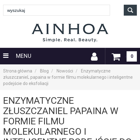
MENU
0
Strona główna
Blog
Nowości
Enzymatyczne
złuszczanieL papaina w formie filmu molekularnego i inteligentne
podejście do eksfoliacji
ENZYMATYCZNE
ZŁUSZCZANIEL PAPAINA W
FORMIE FILMU
MOLEKULARNEGO I