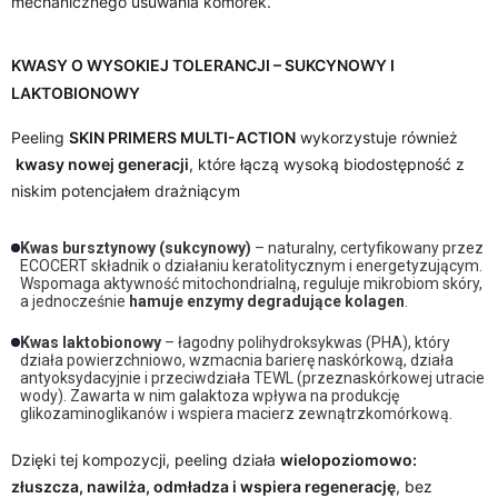
mechanicznego usuwania komórek.
KWASY O WYSOKIEJ TOLERANCJI – SUKCYNOWY I
LAKTOBIONOWY
Peeling
SKIN PRIMERS MULTI-ACTION
wykorzystuje również
kwasy nowej generacji
, które łączą wysoką biodostępność z
niskim potencjałem drażniącym
Kwas bursztynowy (sukcynowy)
– naturalny, certyfikowany przez
ECOCERT składnik o działaniu keratolitycznym i energetyzującym.
Wspomaga aktywność mitochondrialną, reguluje mikrobiom skóry,
a jednocześnie
hamuje enzymy degradujące kolagen
.
Kwas laktobionowy
– łagodny polihydroksykwas (PHA), który
działa powierzchniowo, wzmacnia barierę naskórkową, działa
antyoksydacyjnie i przeciwdziała TEWL (przeznaskórkowej utracie
wody). Zawarta w nim galaktoza wpływa na produkcję
glikozaminoglikanów i wspiera macierz zewnątrzkomórkową.
Dzięki tej kompozycji, peeling działa
wielopoziomowo:
złuszcza, nawilża, odmładza i wspiera regenerację
, bez