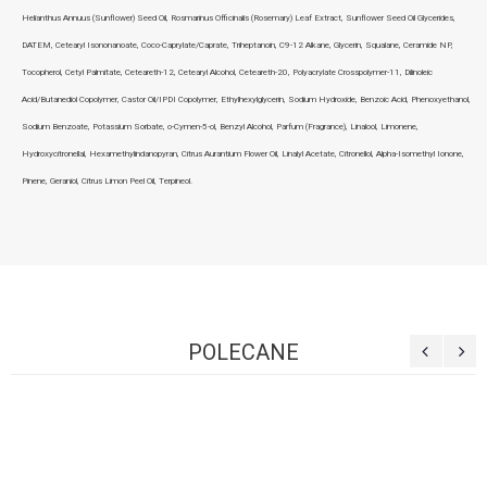
Helianthus Annuus (Sunflower) Seed Oil, Rosmarinus Officinalis (Rosemary) Leaf Extract, Sunflower Seed Oil Glycerides,
DATEM, Cetearyl Isononanoate, Coco-Caprylate/Caprate, Triheptanoin, C9-12 Alkane, Glycerin, Squalane, Ceramide NP,
Tocopherol, Cetyl Palmitate, Ceteareth-12, Cetearyl Alcohol, Ceteareth-20, Polyacrylate Crosspolymer-11, Dilinoleic
Acid/Butanediol Copolymer, Castor Oil/IPDI Copolymer, Ethylhexylglycerin, Sodium Hydroxide, Benzoic Acid, Phenoxyethanol,
Sodium Benzoate, Potassium Sorbate, o-Cymen-5-ol, Benzyl Alcohol, Parfum (Fragrance), Linalool, Limonene,
Hydroxycitronellal, Hexamethylindanopyran, Citrus Aurantium Flower Oil, Linalyl Acetate, Citronellol, Alpha-Isomethyl Ionone,
Pinene, Geraniol, Citrus Limon Peel Oil, Terpineol.
POLECANE