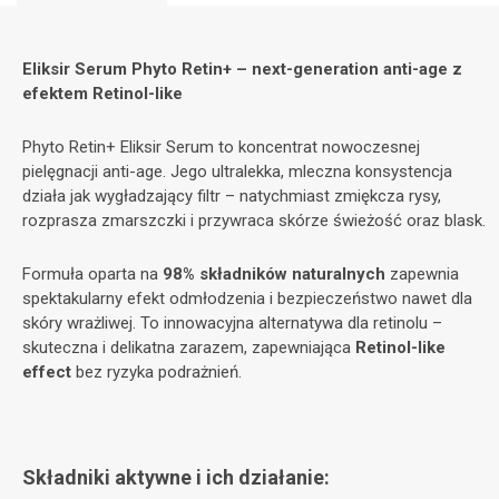
Eliksir Serum Phyto Retin+ – next-generation anti-age z
efektem Retinol-like
Phyto Retin+ Eliksir Serum to koncentrat nowoczesnej
pielęgnacji anti-age. Jego ultralekka, mleczna konsystencja
działa jak wygładzający filtr – natychmiast zmiękcza rysy,
rozprasza zmarszczki i przywraca skórze świeżość oraz blask.
Formuła oparta na
98% składników naturalnych
zapewnia
spektakularny efekt odmłodzenia i bezpieczeństwo nawet dla
skóry wrażliwej. To innowacyjna alternatywa dla retinolu –
skuteczna i delikatna zarazem, zapewniająca
Retinol-like
effect
bez ryzyka podrażnień.
Składniki aktywne i ich działanie: