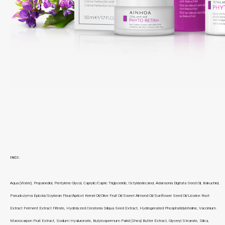
INCI:
Aqua (Water), Propanediol, Pentylene Glycol, Caprylic/Capric Triglyceride, Octyldodecanol, Adansonia Digitata Seed Oil, Bakuchiol,
Pseudozyma Epicola/Soybean Flour/Apricot Kernel Oil/Olive Fruit Oil/Sweet Almond Oil/Sunflower Seed Oil/Licorice Root
Extract Ferment Extract Filtrate, Hydrolyzed Ceratonia Siliqua Seed Extract, Hydrogenated Phosphatidylcholine, Vaccinium
Macrocarpon Fruit Extract, Sodium Hyaluronate, Butyrospermum Parkii (Shea) Butter Extract, Glyceryl Stearate, Silica,