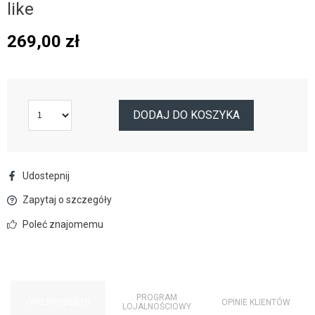
like
269,00
zł
DODAJ DO KOSZYKA
Udostepnij
Zapytaj o szczegóły
Poleć znajomemu
PROGRAM
OPIS PRODUKTU
OPINIE KLIENTÓW
LOJALNOŚCIOWY