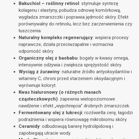
Bakuchiol – roślinny retinol
: stymuluje syntezę
kolagenu i elastyny, pobudza odnowę komórkową,
wygładza zmarszczki i poprawia jędrność skóry. Efekt
porównywalny do retinolu, lecz bez zaczerwienienia czy
łuszczenia.
Naturalny kompleks regenerujący
: wspiera procesy
naprawcze, działa przeciwzapalnie i wzmacnia
odporność skóry.
Organiczny olej z baobabu
: bogaty w kwasy omega,
intensywnie odżywia i zwiększa sprężystość skóry.
Wyciąg z żurawiny
: naturalne źródło antyoksydantów i
witaminy C, chroni przed starzeniem oksydacyjnym i
wyrównuje koloryt.
Kwas hialuronowy (o różnych masach
cząsteczkowych)
: zapewnia wielopoziomowe
nawilżenie i efekt „wypchnięcia” drobnych zmarszczek.
Fermentowany olej z lukrecji
: rozświetla cerę, łagodzi
podrażnienia i wspiera równowagę mikrobiomu skóry.
Ceramidy
: odbudowują barierę hydrolipidową i
zapobiegają utracie wody.