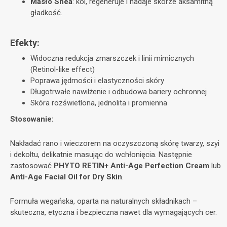
Masło Shea
: koi, regeneruje i nadaje skórze aksamitną
gładkość.
Efekty:
Widoczna redukcja zmarszczek i linii mimicznych
(Retinol-like effect)
Poprawa jędrności i elastyczności skóry
Długotrwałe nawilżenie i odbudowa bariery ochronnej
Skóra rozświetlona, jednolita i promienna
​Stosowanie:
Nakładać rano i wieczorem na oczyszczoną skórę twarzy, szyi
i dekoltu, delikatnie masując do wchłonięcia. Następnie
zastosować
PHYTO RETIN+ Anti-Age Perfection Cream
lub
Anti-Age Facial Oil for Dry Skin
.
Formuła wegańska, oparta na naturalnych składnikach –
skuteczna, etyczna i bezpieczna nawet dla wymagających cer.