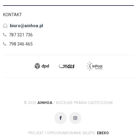
KONTAKT
biuro@ainhoa.pl
787 321 736
798 346 465
© 2025
AINHOA
/ WSZELKIE PRAWA ZASTRZEŻONE
PROJEKT I OPROGRAMOWANIE SKLEPU:
EBEXO