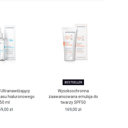
BESTSELLER
- Ultranawilżający
Wysokoochronna
Vega
wasu hialuronowego
zaawansowana emulsja do
u
50 ml
twarzy SPF50
59,00
zł
169,00
zł