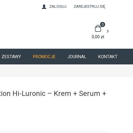
ZALOGUJ
ZAREJESTRUJ SIĘ
0
0,00
zł
ZESTAWY
PROMOCJE
JOURNAL
KONTAKT
tion Hi-Luronic – Krem + Serum +