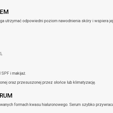
REM
ga utrzymać odpowiedni poziom nawodnienia skóry i wspiera jej 
ć,
 SPF i makijaż.
ionej oraz przesuszonej przez słońce lub klimatyzację.
ERUM
wanych formach kwasu hialuronowego. Serum szybko przywraca s