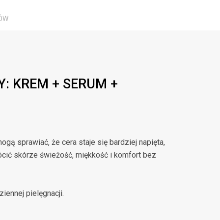
TÓW
Y: KREM + SERUM +
gą sprawiać, że cera staje się bardziej napięta,
ócić skórze świeżość, miękkość i komfort bez
iennej pielęgnacji.