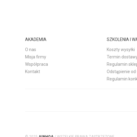
AKADEMIA
SZKOLENIA I 
O nas
Koszty wysyłki
Misja firmy
Termin dostaw
Współpraca
Regulamin skle
Kontakt
Odstąpienie o
Regulamin kon
© 2025
AINHOA
/ WSZELKIE PRAWA ZASTRZEŻONE