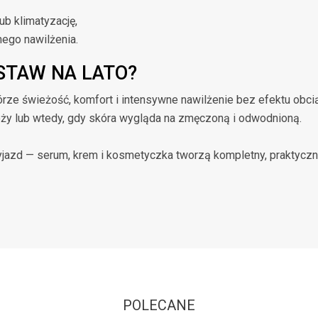
ub klimatyzację,
nego nawilżenia.
STAW NA LATO?
rze świeżość, komfort i intensywne nawilżenie bez efektu obciąż
róży lub wtedy, gdy skóra wygląda na zmęczoną i odwodnioną.
azd — serum, krem i kosmetyczka tworzą kompletny, praktyczny 
POLECANE