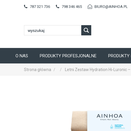
787 321 736
798 346 465
BIURO@AINHOA.PL
O NAS
PRODUKTY PROFESJONALNE
PRODUKTY 
Strona główna
Letni Zestaw Hydration Hi-Luronic