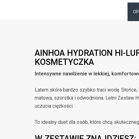
OP
AINHOA HYDRATION HI-LU
KOSMETYCZKA
Intensywne nawilżenie w lekkiej, komfortowe
Latem skóra bardzo szybko traci wodę. Słońce, k
matowa, szorstka i odwodniona. Letni Zestaw H
uczucia ciężkości.
To idealny duet dla osób, które chcą skutecznego
W ZESTAWIE ZNAJDZIESZ: