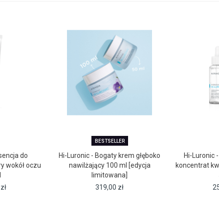
BESTSELLER
sencja do
Hi-Luronic - Bogaty krem głęboko
Hi-Luronic 
ry wokół oczu
nawilżający 100 ml [edycja
koncentrat k
l
limitowana]
0
zł
319,00
zł
2