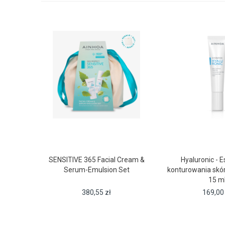
SENSITIVE 365 Facial Cream &
Hyaluronic - E
Serum-Emulsion Set
konturowania skó
15 m
380,55
zł
169,0