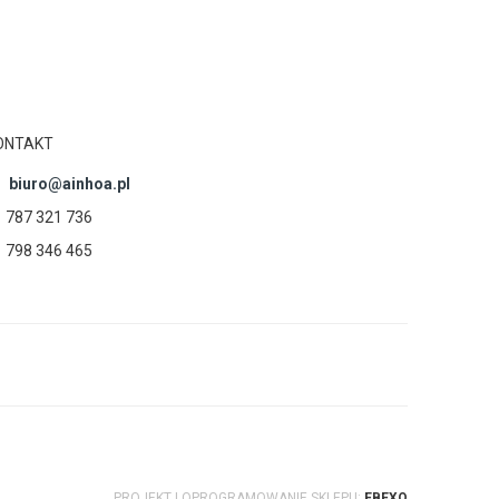
ONTAKT
biuro@ainhoa.pl
787 321 736
798 346 465
PROJEKT I OPROGRAMOWANIE SKLEPU:
EBEXO